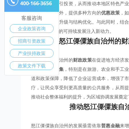
400-166-3656
府可以有效吸引投资，从而推动本地区特色产
产业布局。此外，提供多种方向的
优惠政策
，
客服咨询
本上推动经济升级与结构优化。与此同时，结
企业政策咨询
域，为怒江州的可持续发展注入新动力。
怒江傈僳族自治州的财
招商引资政策
产业扶持政策
怒江傈僳族自治州的
财政政策
在促进地方经济
政策文件下载
励
优势产业聚集
，特别是在旅游、农业和手工
道和政策保障，降低了企业运营成本，增强了
疗，让民众享受到更高质量的公共服务，从而
推动社会整体福利的提升，为区域协调发展奠定
推动怒江傈僳族自
怒江傈僳族自治州的发展亟需依靠
普惠金融
来